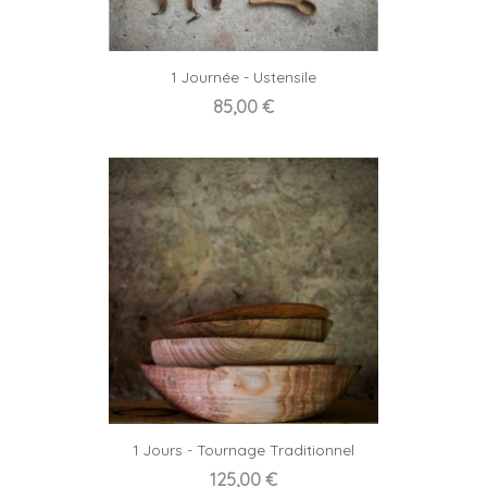
1 Journée - Ustensile
Prix
85,00 €
1 Jours - Tournage Traditionnel
Prix
125,00 €