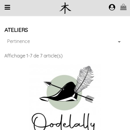
ATELIERS
Pertinence

Affichage 1-7 de 7 article(s)